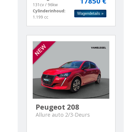
17850 €
131cv / 96kw
Cylinderinhoud:
Wagendetails »
1.199 cc
Peugeot 208
Allure auto 2/3-Deurs