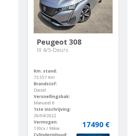
Peugeot 308
III 4/5-Deurs
Km. stand:
72.557 Km
Brandstof:
Diesel
Versnellingsbak:
Manueel 6
1ste inschrijving:
26/04/2022
Vermogen:
17490 €
130cv / 96kw
Cylinderinhoud: