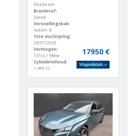
94.644 Km
Brandstof:
Diesel
Versnellingsbak:
Autom. 8
1ste inschrijving:
29/07/2020
Vermogen:
17950 €
131cv / 96kw
Cylinderinhoud:
Wagendetails »
1.499 cc