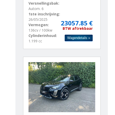
Versnellingsbak:
Autom. 6
1ste inschrijving:
26/05/2025
23057.85 €
Vermogen:
BTW aftrekbaar
136cv / 100kw
Cylinderinhoud:
Wagendetails »
1.199 cc